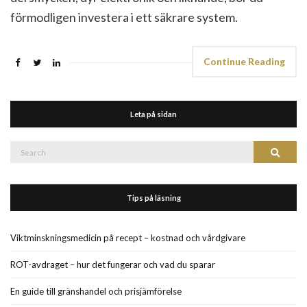
förmodligen investera i ett säkrare system.
Continue Reading
Leta på sidan
Search
Search
for:
Tips på läsning
Viktminskningsmedicin på recept – kostnad och vårdgivare
ROT-avdraget – hur det fungerar och vad du sparar
En guide till gränshandel och prisjämförelse