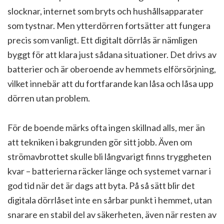
slocknar, internet som bryts och hushållsapparater
som tystnar. Men ytterdörren fortsätter att fungera
precis som vanligt. Ett digitalt dörrlås är nämligen
byggt för att klara just sådana situationer. Det drivs av
batterier och är oberoende av hemmets elförsörjning,
vilket innebär att du fortfarande kan låsa och låsa upp
dörren utan problem.
För de boende märks ofta ingen skillnad alls, mer än
att tekniken i bakgrunden gör sitt jobb. Även om
strömavbrottet skulle bli långvarigt finns tryggheten
kvar – batterierna räcker länge och systemet varnar i
god tid när det är dags att byta. På så sätt blir det
digitala dörrlåset inte en sårbar punkt i hemmet, utan
snarare en stabil del av säkerheten, även när resten av