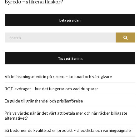
Byredo – stilrena flaskor?
Leta på sidan
Search
Search
for:
Tips på läsning
Viktminskningsmedicin på recept – kostnad och vårdgivare
ROT-avdraget – hur det fungerar och vad du sparar
En guide till gränshandel och prisjämförelse
Pris vs värde: när är det värt att betala mer och när räcker billigaste
alternativet?
Så bedömer du kvalité på en produkt – checklista och varningssignaler