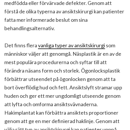
medfödda eller förvärvade defekter. Genom att
förstå de olika typerna av ansiktskirurgi kan patienter
fatta mer informerade beslut om sina
behandlingsalternativ.
Det finns flera
vanliga typer av ansiktskirurgi
som
människor väljer att genomgå. Näsplastik är en av de
mest populära procedurerna och syftar till att
förändra näsans form och storlek. Ögonlocksplastik
förbättrar utseendet på ögonlocken genom att ta
bort överflödig hud och fett. Ansiktslyft stramar upp
huden och ger ett mer ungdomligt utseende genom
att lyfta och omforma ansiktsvävnaderna.
Hakimplantat kan förbättra ansiktets proportioner
genom att ge en mer definierad haklinje. Genom att
välja rätt typ av ansiktskirurgi kan patienter uppnå