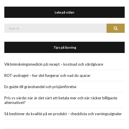
Leta på sidan
Search
Search
for:
Tips på läsning
Viktminskningsmedicin på recept – kostnad och vårdgivare
ROT-avdraget – hur det fungerar och vad du sparar
En guide till gränshandel och prisjämförelse
Pris vs värde: när är det värt att betala mer och när räcker billigaste
alternativet?
Så bedömer du kvalité på en produkt – checklista och varningssignaler