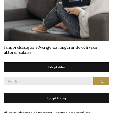
Jämförelsesajter i Sverige: så fungerar de och vilka
aktörer saknas
Leta på sidan
Search
Search
for:
Tips på läsning
Viktminskningsmedicin på recept – kostnad och vårdgivare