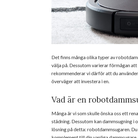
Det finns många olika typer av robotdam
välja på. Dessutom varierar förmågan att 
rekommenderar vi därför att du använde
överväger att investera i en.
Vad är en robotdamms
Många är vi som skulle önska oss ett rena
städning. Dessutom kan dammsugning i ob
lösning på detta: robotdammsugaren. Du 
komplement till din vanliga dammsugare, t