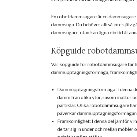
En robotdammsugare är en dammsugare som 
dammsuga. Du behöver alltså inte själv 
dammsugare, utan kan ägna din tid åt a
Köpguide robotdammsug
Vår köpguide för robotdammsugare tar häns
dammupptagningsförmåga, framkomlighe
Dammupptagningsförmåga: I denna del
damm från olika ytor, såsom mattor och
partiklar. Olika robotdammsugare har 
påverkar dammupptagningsförmågan
Framkomlighet: I denna del jämför vi 
de tar sig in under och mellan möbler 
svåråtkomliga ställen.