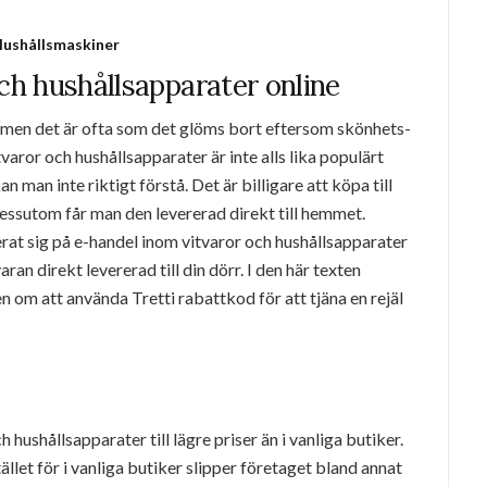
ushållsmaskiner
och hushållsapparater online
l, men det är ofta som det glöms bort eftersom skönhets-
varor och hushållsapparater är inte alls lika populärt
n man inte riktigt förstå. Det är billigare att köpa till
essutom får man den levererad direkt till hemmet.
erat sig på e-handel inom vitvaror och hushållsapparater
ran direkt levererad till din dörr. I den här texten
n om att använda Tretti rabattkod för att tjäna en rejäl
h hushållsapparater till lägre priser än i vanliga butiker.
tället för i vanliga butiker slipper företaget bland annat