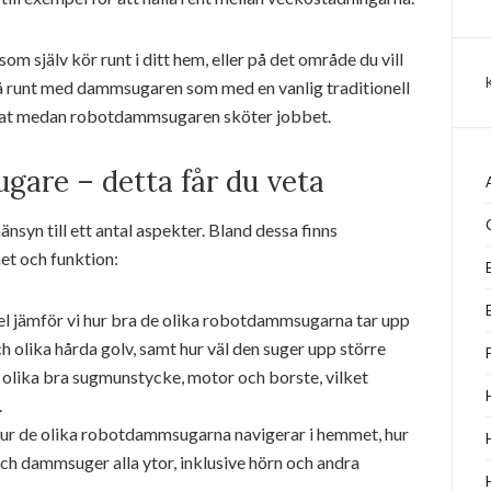
själv kör runt i ditt hem, eller på det område du vill
gå runt med dammsugaren som med en vanlig traditionell
nnat medan robotdammsugaren sköter jobbet.
are – detta får du veta
yn till ett antal aspekter. Bland dessa finns
t och funktion:
 jämför vi hur bra de olika robotdammsugarna tar upp
 olika hårda golv, samt hur väl den suger upp större
olika bra sugmunstycke, motor och borste, vilket
.
hur de olika robotdammsugarna navigerar i hemmet, hur
och dammsuger alla ytor, inklusive hörn och andra