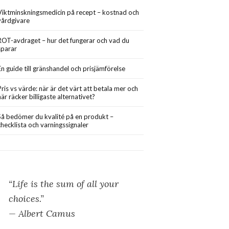
Viktminskningsmedicin på recept – kostnad och
vårdgivare
ROT-avdraget – hur det fungerar och vad du
sparar
En guide till gränshandel och prisjämförelse
Pris vs värde: när är det värt att betala mer och
när räcker billigaste alternativet?
Så bedömer du kvalité på en produkt –
checklista och varningssignaler
“Life is the sum of all your
choices.”
— Albert Camus