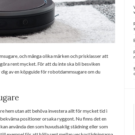
msugare, och många olika märken och prisklasser att
göra rent mycket. För att du inte ska bli besviken
r dig av en köpguide för robotdammsugare om du
ugare
re hem utan att behöva investera allt för mycket tid i
ekväma positioner orsaka ryggont. Nu finns det en
kan använda den som huvudsaklig städning eller som
ill exempel för att hålla rent mellan veckostädningarna.