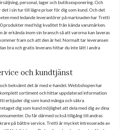
rsäljning, personal, lager och butiksexponering. Och
det i sin tur till lägre priser för dig som kund. Och det
rbeten med ledande leverantörer på marknaden har Tretti
00 produkter med hög kvalitet från kända varumärken.
om är erkända inom sin bransch så att varorna kan laveras
n kommer fram och att den är hel. Normalt tar leveransen
n bra och gratis leverans hittar du inte lätt i andra
ervice och kundtjänst
lt och bekvämt det är med e-handel. Webbshopen har
ett komplett sortiment och hittar uppdaterad information
etti erbjuder dig som kund många och säkra
retaget dig som kund möjlighet att dela med dig av dina
onsumenter. Du får därmed också tillgång till andras
rare på bättre service. Tretti är mycket intresserade av