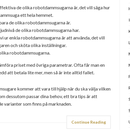
 effektiva de olika robotdammsugarna är, det vill säga hur
t dammsuga ett hela hemmet.
llbara de olika robotdammsugarna är.
g ljudnivå de olika robotdammsugarna har.
vi ur enkla robotdammsugarna är att använda, det vill
aren och sköta olika inställningar.
de olika robotdammsugarna.
föra priset med övriga parametrar. Ofta får man en
tt betala lite mer, men så är inte alltid fallet.
sugare kommer att vara till hjälp när du ska välja vilken
 dessutom passar dina behov, ett bra tips är att
de varianter som finns på marknaden.
Continue Reading