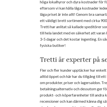
höga lokalhyror och dyra kostnader för fö
eftersom vi kan hålla låga kostnader leder 
låga priset är inte allt! Genom bra sama
ett väldigt brett sortiment med cirka 90
Tretti har anlitat så kallade speditörer s
till hela landet med en säkerhet att vara
3-5 dagar och det kostar ingenting. En såda
fysiska butiker!
Tretti är experter på s
Fler och fler kunder upptäcker hur enke
alltid öppet och här har du tillgång till 
om produkter, priser och lagersaldon. Tr
betalningsalternativ och dessutom ger fö
produkt- och köperfarenheter till andra k
recensioner och kan därmed känna dig säk