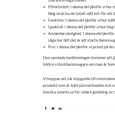
Effektivitet: I denna del jämför vi hur
lång sträcka de totalt sätt kör för at
Funktion: I denna del jämför vi hur hå
Ljudnivå: I denna del jämför vi hur hö
Användarvänlighet: I denna del jämför 
säga hur lätt det är att starta dammsug
Pris: I denna del jämför vi priset på 
Den samlade bedömningen kommer att jäm
bättre robotdammsugare om man är beredd a
Vi hoppas att vår köpguide till robotdamm
produkt som är bäst på marknaden och som
besöka smarto.se för vidare guidning av 