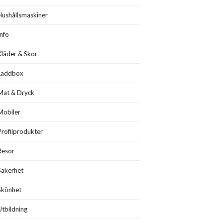
Hushållsmaskiner
Info
Kläder & Skor
Laddbox
Mat & Dryck
Mobiler
Profilprodukter
Resor
Säkerhet
Skönhet
Utbildning