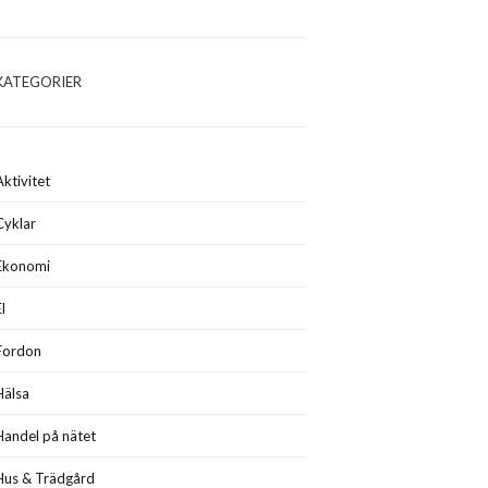
KATEGORIER
Aktivitet
Cyklar
Ekonomi
El
Fordon
Hälsa
Handel på nätet
Hus & Trädgård