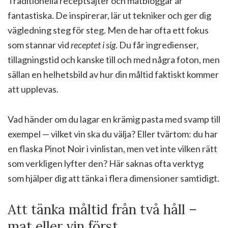
Traditionella receptsajter och matbloggar är
fantastiska. De inspirerar, lär ut tekniker och ger dig
vägledning steg för steg. Men de har ofta ett fokus
som stannar vid
receptet i sig
. Du får ingredienser,
tillagningstid och kanske till och med några foton, men
sällan en helhetsbild av hur din måltid faktiskt kommer
att upplevas.
Vad händer om du lagar en krämig pasta med svamp till
exempel — vilket vin ska du välja? Eller tvärtom: du har
en flaska Pinot Noir i vinlistan, men vet inte vilken rätt
som verkligen lyfter den? Här saknas ofta verktyg
som hjälper dig att tänka i flera dimensioner samtidigt.
Att tänka måltid från två håll –
mat eller vin först