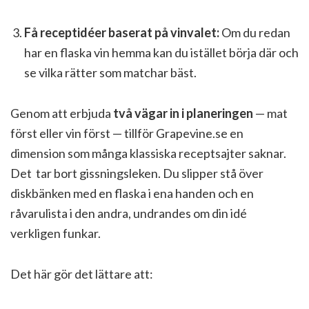
Få receptidéer baserat på vinvalet:
Om du redan
har en flaska vin hemma kan du istället börja där och
se vilka rätter som matchar bäst.
Genom att erbjuda
två vägar in i planeringen
— mat
först eller vin först — tillför Grapevine.se en
dimension som många klassiska receptsajter saknar.
Det tar bort gissningsleken. Du slipper stå över
diskbänken med en flaska i ena handen och en
råvarulista i den andra, undrandes om din idé
verkligen funkar.
Det här gör det lättare att: