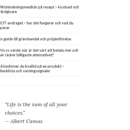
Viktminskningsmedicin på recept – kostnad och
vårdgivare
ROT-avdraget – hur det fungerar och vad du
sparar
En guide till gränshandel och prisjämförelse
Pris vs värde: när är det värt att betala mer och
när räcker billigaste alternativet?
Så bedömer du kvalité på en produkt –
checklista och varningssignaler
“Life is the sum of all your
choices.”
— Albert Camus