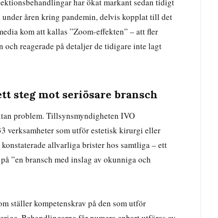
njektionsbehandlingar har ökat markant sedan tidigt
 under åren kring pandemin, delvis kopplat till det
dia kom att kallas ”Zoom-effekten” – att fler
en och reagerade på detaljer de tidigare inte lagt
ett steg mot seriösare bransch
t utan problem. Tillsynsmyndigheten IVO
 verksamheter som utför estetisk kirurgi eller
konstaterade allvarliga brister hos samtliga – ett
n på ”en bransch med inslag av okunniga och
som ställer kompetenskrav på den som utför
verige. Behandlingarna får numera enbart utföras av