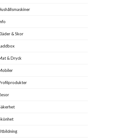
Hushållsmaskiner
Info
Kläder & Skor
Laddbox
Mat & Dryck
Mobiler
Profilprodukter
Resor
Säkerhet
Skönhet
Utbildning