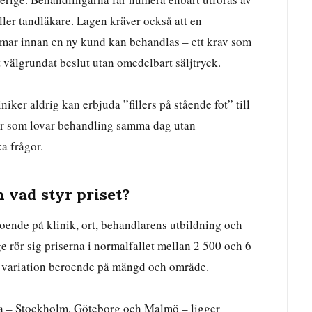
ller tandläkare. Lagen kräver också att en
mar innan en ny kund kan behandlas – ett krav som
 ett välgrundat beslut utan omedelbart säljtryck.
niker aldrig kan erbjuda ”fillers på stående fot” till
ör som lovar behandling samma dag utan
a frågor.
h vad styr priset?
eroende på klinik, ort, behandlarens utbildning och
e rör sig priserna i normalfallet mellan 2 500 och 6
r variation beroende på mängd och område.
rna – Stockholm, Göteborg och Malmö – ligger