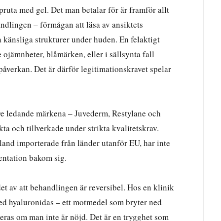
pruta med gel. Det man betalar för är framför allt
dlingen – förmågan att läsa av ansiktets
 känsliga strukturer under huden. En felaktigt
e ojämnheter, blåmärken, eller i sällsynta fall
påverkan. Det är därför legitimationskravet spelar
 De ledande märkena – Juvederm, Restylane och
ta och tillverkade under strikta kvalitetskrav.
land importerade från länder utanför EU, har inte
entation bakom sig.
t av att behandlingen är reversibel. Hos en klinik
med hyaluronidas – ett motmedel som bryter ned
geras om man inte är nöjd. Det är en trygghet som