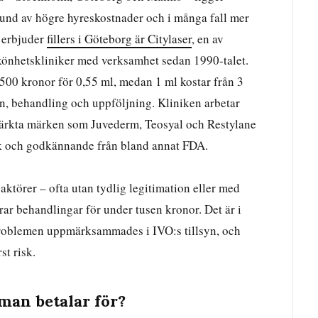
grund av högre hyreskostnader och i många fall mer
m erbjuder
fillers i Göteborg är Citylaser
, en av
skönhetskliniker med verksamhet sedan 1990-talet.
2 500 kronor för 0,55 ml, medan 1 ml kostar från 3
on, behandling och uppföljning. Kliniken arbetar
ärkta märken som Juvederm, Teosyal och Restylane
ik och godkännande från bland annat FDA.
 aktörer – ofta utan tydlig legitimation eller med
ar behandlingar för under tusen kronor. Det är i
problemen uppmärksammades i IVO:s tillsyn, och
st risk.
 man betalar för?