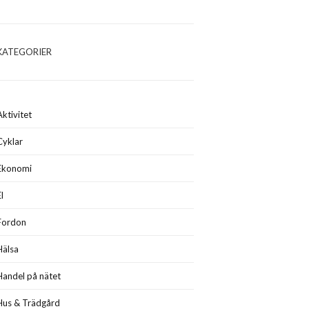
KATEGORIER
Aktivitet
Cyklar
Ekonomi
El
Fordon
Hälsa
Handel på nätet
Hus & Trädgård