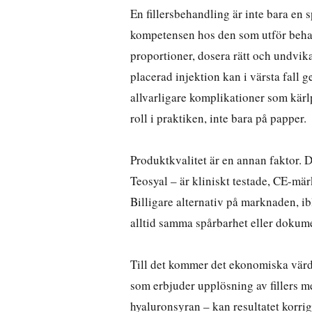
En fillersbehandling är inte bara en s
kompetensen hos den som utför behan
proportioner, dosera rätt och undvika
placerad injektion kan i värsta fall g
allvarligare komplikationer som kärl
roll i praktiken, inte bara på papper.
Produktkvalitet är en annan faktor.
Teosyal – är kliniskt testade, CE-märk
Billigare alternativ på marknaden, ib
alltid samma spårbarhet eller dokum
Till det kommer det ekonomiska värde
som erbjuder upplösning av fillers 
hyaluronsyran – kan resultatet korri